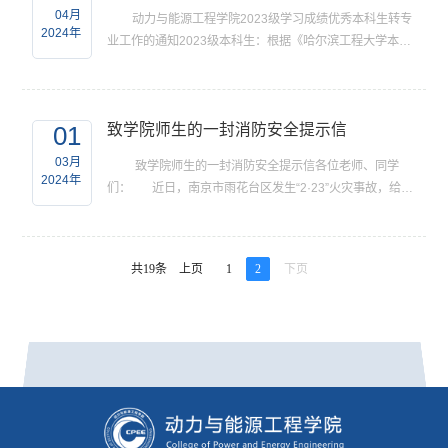
04月
动力与能源工程学院2023级学习成绩优秀本科生转专
2024年
业工作的通知2023级本科生：根据《哈尔滨工程大学本科
生学籍管理办法》（哈工程校发[2017]118号）、《关于开
展2023级学习成绩优秀本科生转专业工作的通知》（附件
1）、《动力与能源工程学院本科生转专业实施细则》（附
01
致学院师生的一封消防安全提示信
件2），为做好动力与能源工程学院2023级本科生转专业
工作，现将有关事项通知如下：一、报名范围及基本条件
03月
致学院师生的一封消防安全提示信各位老师、同学
（一）报名学生范围2023级在籍普通全日制本科生（不
2024年
们： 近日，南京市雨花台区发生“2·23”火灾事故，给我
含...
们敲响了警钟。火灾事故无情，生命安全至上。为了您和
家人的安全和幸福，我们真诚地提示您注意以下几个方
面： 一、严禁电动自行车在动力楼、各实验楼、宿舍
共19条
上页
1
2
下页
楼，校内公共门厅、疏散通道、楼梯间、安全出口等公共
区域和室内停放或者充电，不要飞线充电，电动自行车不
要改装，充电器要配套，充电时保持警惕，闻到异...