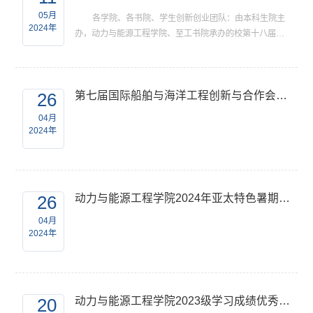
醒。3.节日期间非必要不进行科研实验生产，确有需要开
05月
各学院、各书院、学生创新创业团队：由本科生院主
展的必须提前报批，将工作内容、时间、地点、安全负责
2024年
办，动力与能源工程学院、至工书院承办的校第十八届节
人进...
能减排社会实践与科技竞赛兼第十七届节能减排社会实践
与科技竞赛国赛选拔赛，在通过网络初评、小组赛复评、
决赛终评之后，现将十七届全国大学生节能减排社会实践
26
第七届国际船舶与海洋工程创新与合作会议（icname）绿色船舶与海上可再生能源分会及征稿通知
与科技竞赛选拔赛推荐国赛参赛项目名单进行公示，具体
项目名单见附件，序号仅为顺序排序，不是最终推荐国赛
04月
排序。特此公示。现公示三天，如有异议，请向动力学
2024年
院...
26
动力与能源工程学院2024年亚太特色暑期班招生简章
04月
2024年
20
动力与能源工程学院2023级学习成绩优秀本科生转专业工作的通知