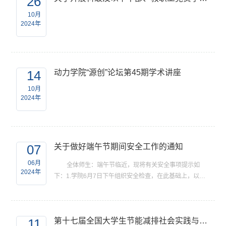
26
10月
2024年
14
动力学院“源创”论坛第45期学术讲座
10月
2024年
07
关于做好端午节期间安全工作的通知
06月
全体师生：端午节临近，现将有关安全事项提示如
2024年
下：1.学院6月7日下午组织安全检查，在此基础上，以基
层学术组织为单位，自上而下开展一次安全自查，做好登
记，存在风险隐患的及时整改。2.针对实验室安全、自然
灾害、交通、防电防火、食物中毒等重点内容，以课题
11
第十七届全国大学生节能减排社会实践与科技竞赛选拔赛推荐国赛名单公示
组、学生班（党支部）为单位对师生进行一次安全教育提