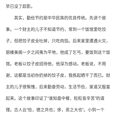
早已没了踪影。
其实，勤俭节约是中华民族的优良传统。先讲个故
事。一个财主的儿子不知道节约，常到一个饭馆里吃饺
子，但把饺子皮全吐掉，只吃肉馅。后来家里遭遇火灾，
丽楼美阁一夕之间夷为平地，他成了乞丐，要饭到这个饭
馆。老板以饺子皮招待他，他深为感动。老板说，不用
谢，这都是当初你扔掉的饺子皮，我拣起晒干了而已。财
主的儿子很惭愧，后来勤奋劳动，生活节俭，家道又殷富
起来。这个故事印证了“谁知盘中餐，粒粒皆辛苦”的道
理。古人云“俭，德之共也；侈，恶之大也”。小到一个