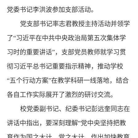
党委书记李洪波参加支部活动。
党支部书记率志君教授主持活
动并
领学
了
“习近平在中共中央政治局第五次集体学
习时
的重要讲话
”，支部
党
员教师
就学习贯
彻习近平
总
书记
重
要指示精神，
推
动
学校
“五个行动方案”在教学科研一
线
落地
，结合
各自工作实
际
展开了激烈的
研
讨交流
。
校党委副书记、纪委书记彭远奎同志在
讲话中指出，要深刻理解
“党中央坚持把教
育作为国之大计、党之大计，作出加快教育