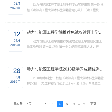
01月
动力与能源工程学院本科生转专业实施细则 第一条 根
2020年
据《哈尔滨工程大学本科生学籍管理办法》（哈工程校发
〔2017〕118号）文件有关要求，结合学院实际情况，制
定本细则。 第二条 学院接收转专业申请者的条件 （一）...
12
动力与能源工程学院推荐免试攻读硕士学位研究生工作实施细则
09月
动力与能源工程学院推荐免试攻读硕士学位研究生工
2019年
作实施细则 第一章 总则 第一条 为培养高素质人才，更好
的选拔优秀本科生攻读硕士学位研究生，根据《哈尔滨工
程大学推荐免试攻读硕士学位管理规定》，结合我院的实
际...
28
动力与能源工程学院2018级学习成绩优秀本科生转专业工作的通知
03月
2018级本科生： 根据《哈尔滨工程大学本科生学籍管
2019年
理办法》（哈工程校发[2017]118号）和《动力与能源工程
学院本科生转专业实施细则》（详见动力与能源工程学院
网主页），为做好动力与能源工程学院2018级本科生转专
业...
...
共87条
上页
1
2
3
4
5
6
9
下页